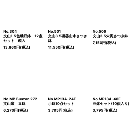
No.304
No.501
No.506
文山1.5色釉豆鉢 12点
文山3.5磁器山水さつき
文山3.5朱泥さつき鉢
セット 箱入
鉢
7,150
円
(税込)
13,860
円
(税込)
11,550
円
(税込)
No.MP Bunzan 272
No.MP13A-24E
No.MP13A-46E
文山窯 豆鉢
小鉢10点セット
豆鉢セット(10個入り)
6,270
円
(税込)
3,795
円
(税込)
3,795
円
(税込)