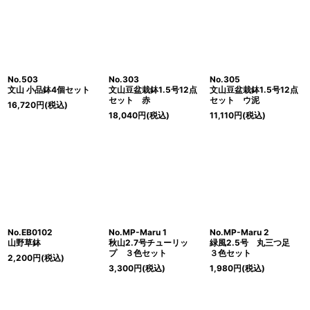
No.503
No.303
No.305
文山 小品鉢4個セット
文山豆盆栽鉢1.5号12点
文山豆盆栽鉢1.5号12点
セット 赤
セット ウ泥
16,720
円
(税込)
18,040
円
(税込)
11,110
円
(税込)
No.EB0102
No.MP-Maru 1
No.MP-Maru 2
山野草鉢
秋山2.7号チューリッ
緑風2.5号 丸三つ足
プ ３色セット
３色セット
2,200
円
(税込)
3,300
円
(税込)
1,980
円
(税込)