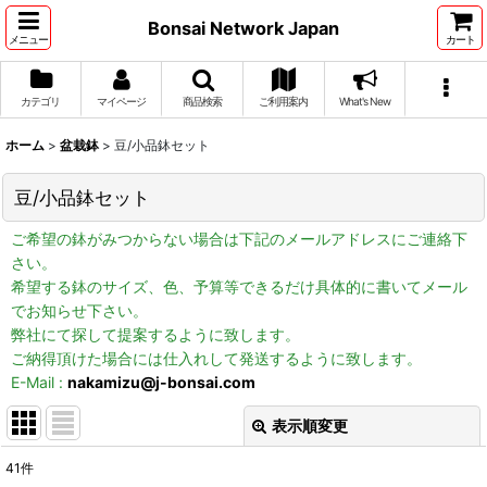
Bonsai Network Japan
メニュー
カート
カテゴリ
マイページ
商品検索
ご利用案内
What's New
ホーム
>
盆栽鉢
>
豆/小品鉢セット
豆/小品鉢セット
ご希望の鉢がみつからない場合は下記のメールアドレスにご連絡下
さい。
希望する鉢のサイズ、色、予算等できるだけ具体的に書いてメール
でお知らせ下さい。
弊社にて探して提案するように致します。
ご納得頂けた場合には仕入れして発送するように致します。
E-Mail :
nakamizu@j-bonsai.com
表示順変更
閉じる
41
件