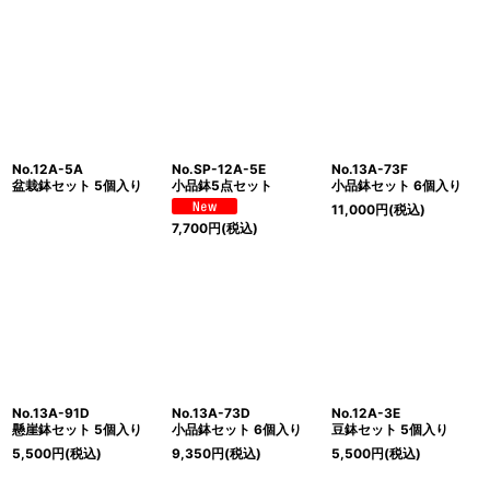
表示数
:
並び順
:
絞り込む
No.12A-5A
No.SP-12A-5E
No.13A-73F
盆栽鉢セット 5個入り
小品鉢5点セット
小品鉢セット 6個入り
11,000
円
(税込)
7,700
円
(税込)
No.13A-91D
No.13A-73D
No.12A-3E
懸崖鉢セット 5個入り
小品鉢セット 6個入り
豆鉢セット 5個入り
5,500
円
(税込)
9,350
円
(税込)
5,500
円
(税込)