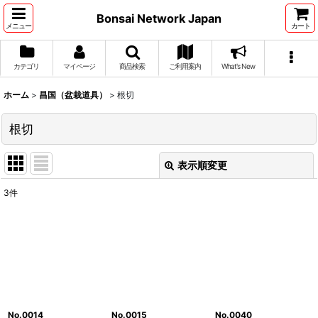
Bonsai Network Japan
メニュー
カート
カテゴリ
マイページ
商品検索
ご利用案内
What's New
ホーム
>
昌国（盆栽道具）
>
根切
根切
表示順変更
閉じる
3
件
表示数
:
並び順
:
絞り込む
No.0014
No.0015
No.0040