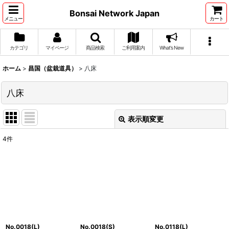
Bonsai Network Japan
メニュー
カート
カテゴリ
マイページ
商品検索
ご利用案内
What's New
ホーム
>
昌国（盆栽道具）
>
八床
八床
表示順変更
閉じる
4
件
表示数
:
並び順
:
絞り込む
No.0018(L)
No.0018(S)
No.0118(L)