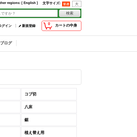
ther regions
:
[ English ]
文字サイズ
:
0
カートの中身
ログイン
新規登録
ブログ
コブ切
八床
鋸
植え替え用