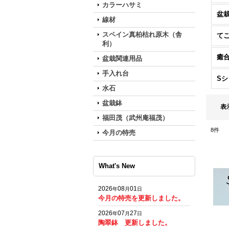
カラーハサミ
盆
線材
スペイン真柏枯れ原木（舎
て
利）
癒
盆栽関連用品
手入れ台
S
水石
盆栽鉢
表
福田茂（武州庵福茂）
8
件
今月の特売
What's New
2026
08
01
年
月
日
今月の特売を更新しました。
2026
07
27
年
月
日
陶翠鉢 更新しました。