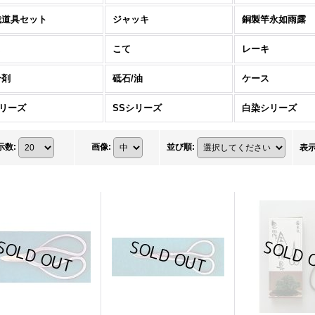
栽道具セット
ジャッキ
銅製竿永如雨露
こ
こて
レーキ
合剤
砥石/油
ケース
シリーズ
SSシリーズ
白染シリーズ
示数
:
画像
:
並び順
:
表