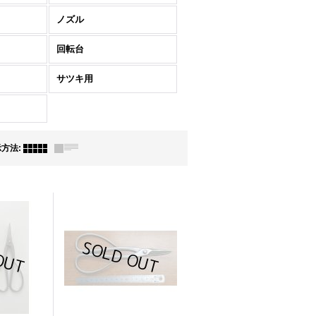
ノズル
回転台
サツキ用
示方法
: