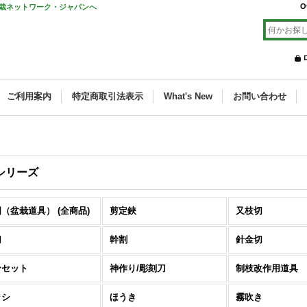
O
栽ネットワーク・ジャパンへ
ご利用案内
特定商取引法表示
What's New
お問い合わせ
シリーズ
（盆栽道具） (全商品)
剪定鋏
又枝切
切
幹割
針金切
ンセット
神作り/彫刻刀
制枝改作用道具
ラシ
ほうき
霧吹き