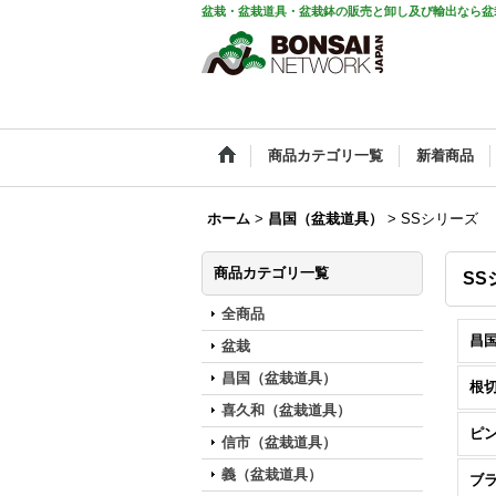
盆栽・盆栽道具・盆栽鉢の販売と卸し及び輸出なら盆
商品カテゴリ一覧
新着商品
ホーム
>
昌国（盆栽道具）
>
SSシリーズ
商品カテゴリ一覧
SS
全商品
昌国
盆栽
昌国（盆栽道具）
根
喜久和（盆栽道具）
ピ
信市（盆栽道具）
義（盆栽道具）
ブ