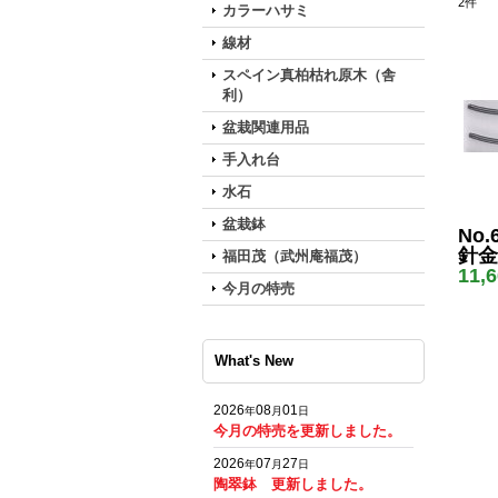
2
件
カラーハサミ
線材
スペイン真柏枯れ原木（舎
利）
盆栽関連用品
手入れ台
水石
盆栽鉢
No.
針金
福田茂（武州庵福茂）
11,
今月の特売
What's New
2026
08
01
年
月
日
今月の特売を更新しました。
2026
07
27
年
月
日
陶翠鉢 更新しました。