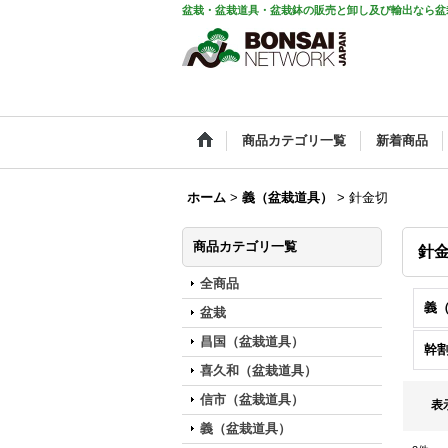
盆栽・盆栽道具・盆栽鉢の販売と卸し及び輸出なら盆
商品カテゴリ一覧
新着商品
ホーム
>
義（盆栽道具）
>
針金切
商品カテゴリ一覧
針
全商品
義（
盆栽
昌国（盆栽道具）
幹
喜久和（盆栽道具）
信市（盆栽道具）
表
義（盆栽道具）