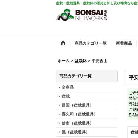
盆栽・盆栽道具・盆栽鉢の販売と卸し及び輸出なら盆
商品カテゴリ一覧
新着商品
ホーム
>
盆栽鉢
>
平安香山
商品カテゴリ一覧
平
全商品
ご希
盆栽
希望
弊社
昌国（盆栽道具）
ご納
喜久和（盆栽道具）
E-Ma
信市（盆栽道具）
義（盆栽道具）
盆栽