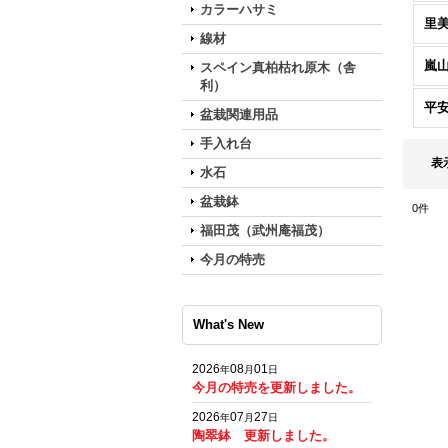
カラーハサミ
里
線材
嵐
スペイン真柏枯れ原木（舎
利）
平
盆栽関連用品
手入れ台
表
水石
盆栽鉢
0
件
福田茂（武州庵福茂）
今月の特売
What's New
2026
08
01
年
月
日
今月の特売を更新しました。
2026
07
27
年
月
日
陶翠鉢 更新しました。