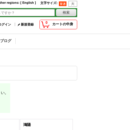
ther regions
:
[ English ]
文字サイズ
:
0
カートの中身
ログイン
新規登録
ブログ
さい。
鴻陽