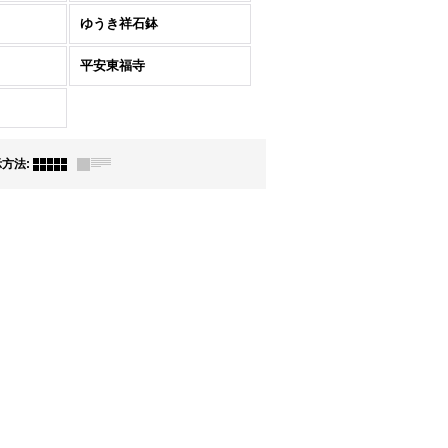
ゆうき祥石鉢
平安東福寺
示方法
: