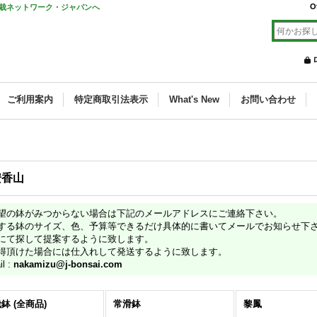
O
栽ネットワーク・ジャパンへ
ご利用案内
特定商取引法表示
What's New
お問い合わせ
安香山
望の鉢がみつからない場合は下記のメールアドレスにご連絡下さい。
する鉢のサイズ、色、予算等できるだけ具体的に書いてメールでお知らせ下
にて探して提案するように致します。
得頂けた場合には仕入れして発送するように致します。
il :
nakamizu@j-bonsai.com
鉢 (全商品)
常滑鉢
黎鳳