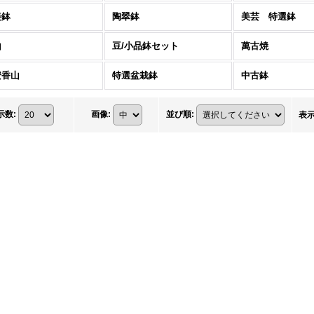
美鉢
陶翠鉢
美芸 特選鉢
山
豆/小品鉢セット
萬古焼
安香山
特選盆栽鉢
中古鉢
示数
:
画像
:
並び順
:
表