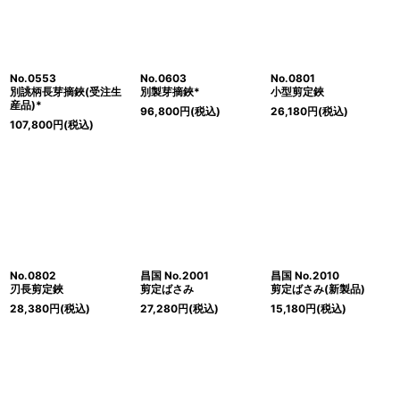
No.0553
No.0603
No.0801
別誂柄長芽摘鋏(受注生
別製芽摘鋏*
小型剪定鋏
産品)*
96,800
円
(税込)
26,180
円
(税込)
107,800
円
(税込)
No.0802
昌国 No.2001
昌国 No.2010
刃長剪定鋏
剪定ばさみ
剪定ばさみ(新製品)
28,380
円
(税込)
27,280
円
(税込)
15,180
円
(税込)