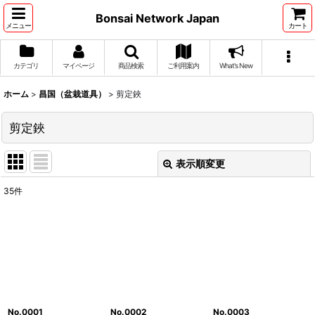
Bonsai Network Japan
メニュー
カート
カテゴリ
マイページ
商品検索
ご利用案内
What's New
ホーム
>
昌国（盆栽道具）
>
剪定鋏
剪定鋏
表示順変更
閉じる
35
件
表示数
:
並び順
:
絞り込む
No.0001
No.0002
No.0003