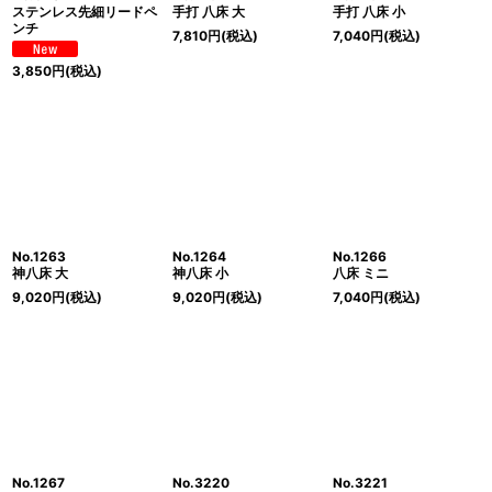
ステンレス先細リードペ
手打 八床 大
手打 八床 小
ンチ
7,810
円
(税込)
7,040
円
(税込)
3,850
円
(税込)
No.1263
No.1264
No.1266
神八床 大
神八床 小
八床 ミニ
9,020
円
(税込)
9,020
円
(税込)
7,040
円
(税込)
No.1267
No.3220
No.3221