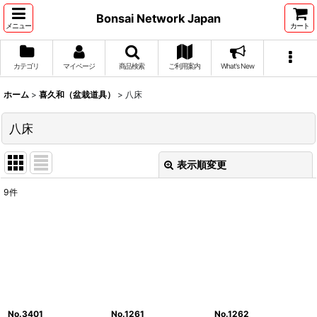
Bonsai Network Japan
メニュー
カート
カテゴリ
マイページ
商品検索
ご利用案内
What's New
ホーム
>
喜久和（盆栽道具）
>
八床
八床
表示順変更
閉じる
9
件
表示数
:
並び順
:
絞り込む
No.3401
No.1261
No.1262