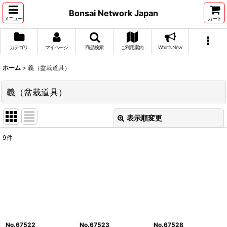
Bonsai Network Japan
メニュー
カート
カテゴリ
マイページ
商品検索
ご利用案内
What's New
ホーム
>
義（盆栽道具）
義（盆栽道具）
表示順変更
閉じる
9
件
サブカテゴリ
:
表示数
:
並び順
:
No.67522
No.67523
No.67528