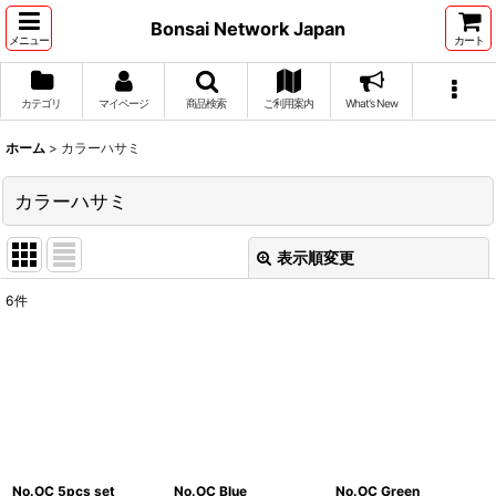
Bonsai Network Japan
メニュー
カート
カテゴリ
マイページ
商品検索
ご利用案内
What's New
ホーム
>
カラーハサミ
カラーハサミ
表示順変更
閉じる
6
件
表示数
:
並び順
:
絞り込む
No.OC 5pcs set
No.OC Blue
No.OC Green