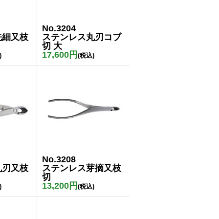
No.3204
先細又枝
ステンレス丸刃コブ
切 大
17,600円
)
(税込)
No.3208
丸刃又枝
ステンレス芽摘又枝
切
13,200円
)
(税込)