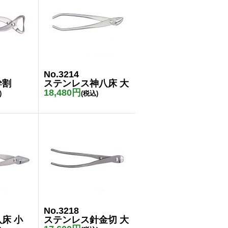
No.3214
幹割
ステンレス神八床 大
18,480円
)
(税込)
No.3218
床 小
ステンレス針金切 大