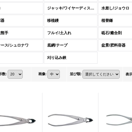
力
ジャッキ/ワイヤーディスペンサー
水差し/ジョウロ
霧器
移植鏝
植替鎌
植熊手
フルイ/土入れ
砥石/癒合剤
ケース/シュロナワ
底網/テープ
盆景/肥料容器
刈り込み鋏
示数
:
画像
:
並び順
:
表