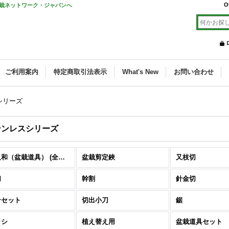
O
栽ネットワーク・ジャパンへ
ご利用案内
特定商取引法表示
What's New
お問い合わせ
シリーズ
テンレスシリーズ
喜久和（盆栽道具） (全商品)
盆栽剪定鋏
又枝切
切
幹割
針金切
ンセット
切出小刀
鋸
ラシ
植え替え用
盆栽道具セット