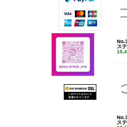
No.
ステ
18,
No.
ステ