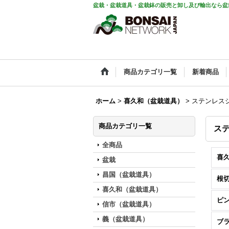
盆栽・盆栽道具・盆栽鉢の販売と卸し及び輸出なら盆
商品カテゴリ一覧
新着商品
ホーム
>
喜久和（盆栽道具）
>
ステンレス
商品カテゴリ一覧
ス
全商品
盆栽
昌国（盆栽道具）
根
喜久和（盆栽道具）
ピ
信市（盆栽道具）
義（盆栽道具）
ブ