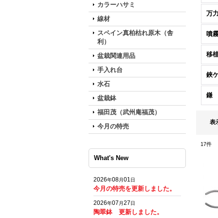
カラーハサミ
万
線材
スペイン真柏枯れ原木（舎
噴
利）
移
盆栽関連用品
手入れ台
鋏
水石
鎌
盆栽鉢
福田茂（武州庵福茂）
表
今月の特売
17
件
What's New
2026
08
01
年
月
日
今月の特売を更新しました。
2026
07
27
年
月
日
陶翠鉢 更新しました。