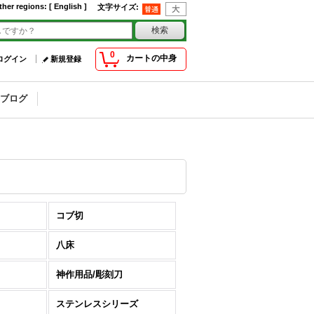
ther regions
:
[ English ]
文字サイズ
:
0
カートの中身
ログイン
新規登録
ブログ
コブ切
八床
神作用品/彫刻刀
ステンレスシリーズ