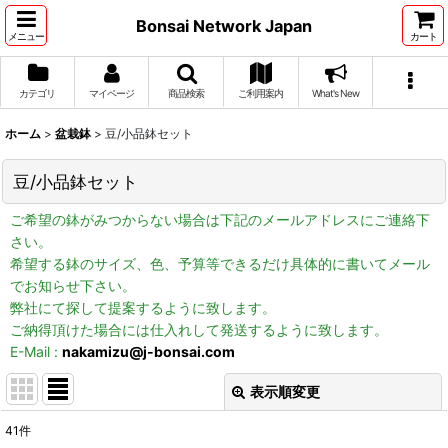
Bonsai Network Japan
メニュー
カート
カテゴリ
マイページ
商品検索
ご利用案内
What's New
ホーム
>
盆栽鉢
>
豆/小品鉢セット
豆/小品鉢セット
ご希望の鉢がみつからない場合は下記のメールアドレスにご連絡下
さい。
希望する鉢のサイズ、色、予算等できるだけ具体的に書いてメール
でお知らせ下さい。
弊社にて探して提案するように致します。
ご納得頂けた場合には仕入れして発送するように致します。
E-Mail :
nakamizu@j-bonsai.com
表示順変更
閉じる
41
件