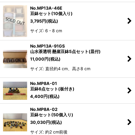
No.MP13A-46E
豆鉢セット(10個入り)
3,795
円
(税込)
サイズ: 6 - 8 cm
No.MP13A-91GS
山水茶透明 懸崖豆鉢5点セット(皿付)
11,000
円
(税込)
サイズ: 直径約4 cm、高さ8 cm
No.MP8A-01
豆鉢6点セット(板付き)
4,400
円
(税込)
No.MP8A-02
豆鉢セット(50個入り)
30,030
円
(税込)
サイズ: 約2 cm前後