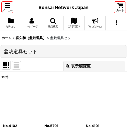
Bonsai Network Japan
メニュー
カート
カテゴリ
マイページ
商品検索
ご利用案内
What's New
ホーム
>
喜久和（盆栽道具）
>
盆栽道具セット
盆栽道具セット
表示順変更
閉じる
15
件
表示数
:
並び順
:
絞り込む
No.4102
No.5701
No.4101