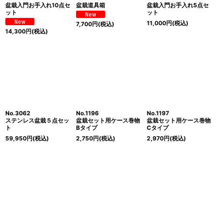
盆栽入門お手入れ10点セ
盆栽道具箱
盆栽入門お手入れ5点セ
ット
ット
11,000
円
(税込)
7,700
円
(税込)
14,300
円
(税込)
No.3062
No.1196
No.1197
ステンレス盆栽５点セッ
盆栽セット用ケース巻物
盆栽セット用ケース巻物
ト
Bタイプ
Cタイプ
59,950
円
(税込)
2,750
円
(税込)
2,970
円
(税込)