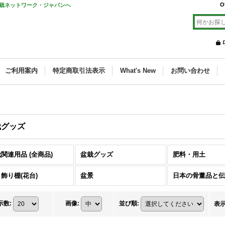
O
栽ネットワーク・ジャパンへ
ご利用案内
特定商取引法表示
What's New
お問い合わせ
栽グッズ
関連用品 (全商品)
盆栽グッズ
肥料・用土
飾り棚(花台)
盆景
示数
:
画像
:
並び順
:
表