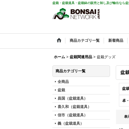
盆栽・盆栽道具・盆栽鉢の販売と卸し及び輸出なら盆
商品カテゴリ一覧
新着商品
ホーム
>
盆栽関連用品
>
盆栽グッズ
商品カテゴリ一覧
盆
全商品
盆栽
盆栽
昌国（盆栽道具）
卓・
喜久和（盆栽道具）
信市（盆栽道具）
表
義（盆栽道具）