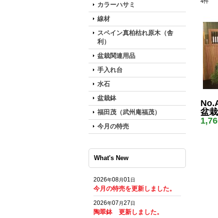
4
件
カラーハサミ
線材
スペイン真柏枯れ原木（舎
利）
盆栽関連用品
手入れ台
水石
盆栽鉢
No.
盆栽
福田茂（武州庵福茂）
1,7
今月の特売
What's New
2026
08
01
年
月
日
今月の特売を更新しました。
2026
07
27
年
月
日
陶翠鉢 更新しました。