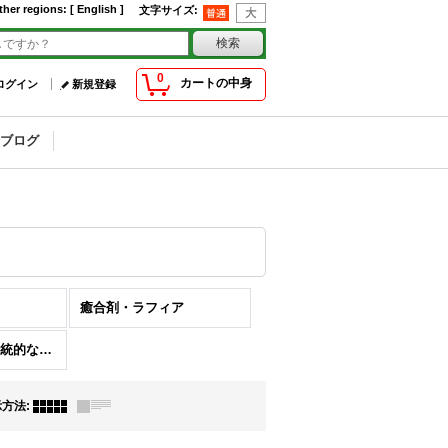
ther regions
:
[ English ]
文字サイズ
:
0
カートの中身
ログイン
新規登録
ブログ
癒合剤・ラフィア
日本の骨董品と伝統的な民間伝承工芸品
示方法
: