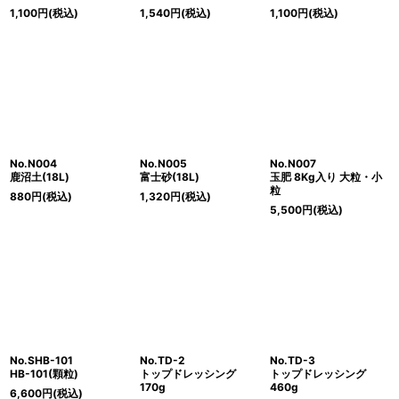
1,100
円
(税込)
1,540
円
(税込)
1,100
円
(税込)
No.N004
No.N005
No.N007
鹿沼土(18L)
富士砂(18L)
玉肥 8Kg入り 大粒・小
粒
880
円
(税込)
1,320
円
(税込)
5,500
円
(税込)
No.SHB-101
No.TD-2
No.TD-3
HB-101(顆粒)
トップドレッシング
トップドレッシング
170g
460g
6,600
円
(税込)