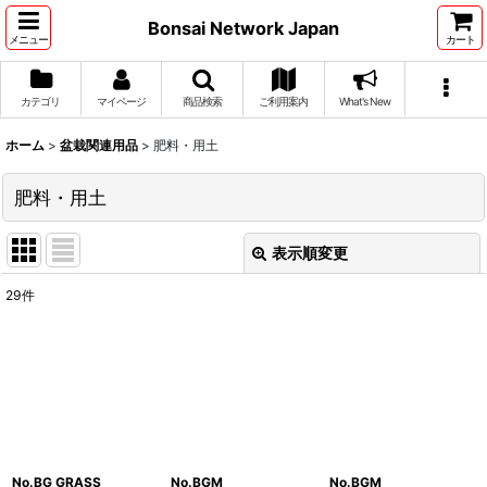
Bonsai Network Japan
メニュー
カート
カテゴリ
マイページ
商品検索
ご利用案内
What's New
ホーム
>
盆栽関連用品
>
肥料・用土
肥料・用土
表示順変更
閉じる
29
件
表示数
:
並び順
:
絞り込む
No.BG GRASS
No.BGM
No.BGM