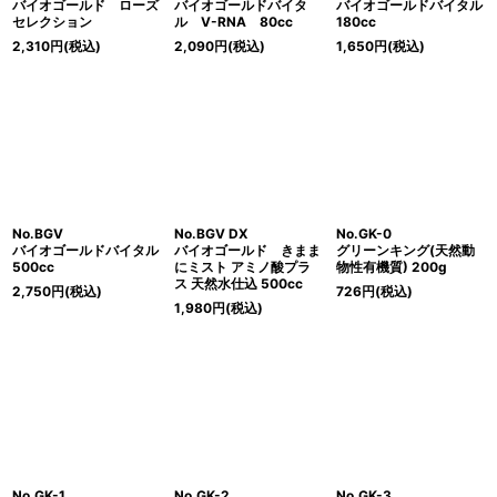
バイオゴールド ローズ
バイオゴールドバイタ
バイオゴールドバイタル
セレクション
ル V-RNA 80cc
180cc
2,310
円
(税込)
2,090
円
(税込)
1,650
円
(税込)
No.BGV
No.BGV DX
No.GK-0
バイオゴールドバイタル
バイオゴールド きまま
グリーンキング(天然動
500cc
にミスト アミノ酸プラ
物性有機質) 200g
ス 天然水仕込 500cc
2,750
円
(税込)
726
円
(税込)
1,980
円
(税込)
No.GK-1
No.GK-2
No.GK-3