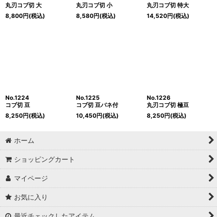
丸刃コブ切 大
丸刃コブ切 小
丸刃コブ切 特大
8,800
円
(税込)
8,580
円
(税込)
14,520
円
(税込)
No.1224
No.1225
No.1226
コブ切 豆
コブ切 豆バネ付
丸刃コブ切 極豆
8,250
円
(税込)
10,450
円
(税込)
8,250
円
(税込)
ホーム
ショッピングカート
マイページ
お気に入り
最近チェックしたアイテム