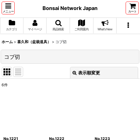
Bonsai Network Japan
メニュー
カート
カテゴリ
マイページ
商品検索
ご利用案内
What's New
ホーム
>
喜久和（盆栽道具）
>
コブ切
コブ切
表示順変更
閉じる
6
件
表示数
:
並び順
:
絞り込む
No.1221
No.1222
No.1223