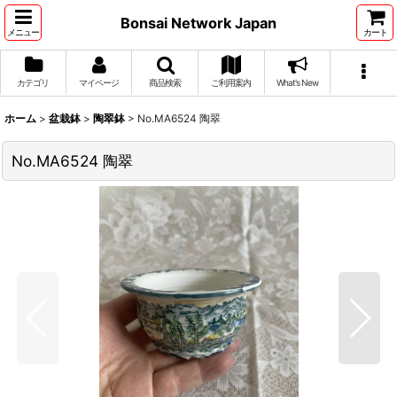
Bonsai Network Japan
メニュー
カート
カテゴリ
マイページ
商品検索
ご利用案内
What's New
ホーム
>
盆栽鉢
>
陶翠鉢
>
No.MA6524 陶翠
No.MA6524 陶翠