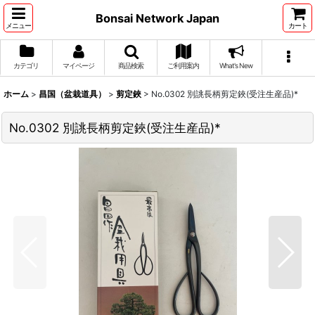
Bonsai Network Japan
メニュー
カート
カテゴリ
マイページ
商品検索
ご利用案内
What's New
ホーム
>
昌国（盆栽道具）
>
剪定鋏
>
No.0302 別誂長柄剪定鋏(受注生産品)*
No.0302 別誂長柄剪定鋏(受注生産品)*