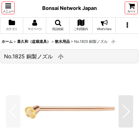
Bonsai Network Japan
メニュー
カート
カテゴリ
マイページ
商品検索
ご利用案内
What's New
ホーム
>
喜久和（盆栽道具）
>
散水用品
>
No.1825 銅製ノズル 小
No.1825 銅製ノズル 小