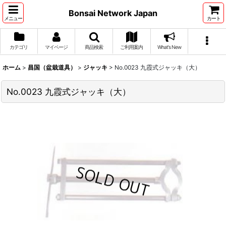
Bonsai Network Japan
メニュー
カート
カテゴリ
マイページ
商品検索
ご利用案内
What's New
ホーム
>
昌国（盆栽道具）
>
ジャッキ
>
No.0023 九霞式ジャッキ（大）
No.0023 九霞式ジャッキ（大）