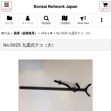
Bonsai Network Japan
メニュー
カート
カテゴリ
マイページ
商品検索
ご利用案内
What's New
ホーム
>
昌国（盆栽道具）
>
ジャッキ
>
No.0025 九霞式テコ（大）
No.0025 九霞式テコ（大）