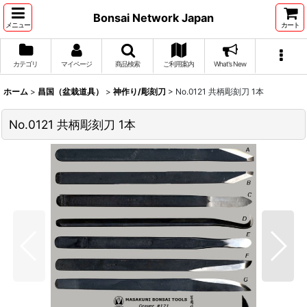
Bonsai Network Japan
メニュー
カート
カテゴリ
マイページ
商品検索
ご利用案内
What's New
ホーム
>
昌国（盆栽道具）
>
神作り/彫刻刀
>
No.0121 共柄彫刻刀 1本
No.0121 共柄彫刻刀 1本