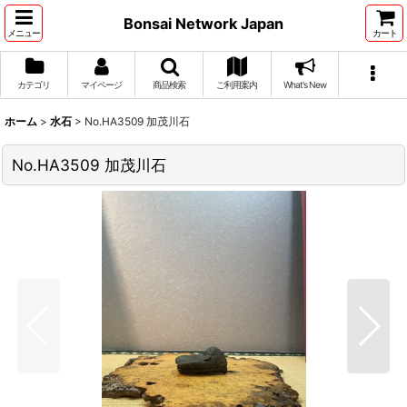
Bonsai Network Japan
メニュー
カート
カテゴリ
マイページ
商品検索
ご利用案内
What's New
ホーム
>
水石
>
No.HA3509 加茂川石
No.HA3509 加茂川石