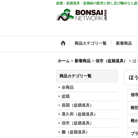
盆栽・盆栽道具・盆栽鉢の販売と卸し及び輸出なら盆
商品カテゴリ一覧
新着商品
ホーム
>
新着商品
>
信市（盆栽道具）
>
ほ
商品カテゴリ一覧
ほ
全商品
信市
盆栽
昌国（盆栽道具）
根
喜久和（盆栽道具）
根
信市（盆栽道具）
義（盆栽道具）
ブ