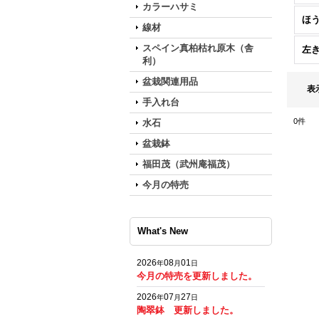
カラーハサミ
ほ
線材
スペイン真柏枯れ原木（舎
左
利）
盆栽関連用品
表
手入れ台
0
件
水石
盆栽鉢
福田茂（武州庵福茂）
今月の特売
What's New
2026
08
01
年
月
日
今月の特売を更新しました。
2026
07
27
年
月
日
陶翠鉢 更新しました。