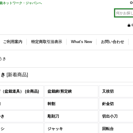
O
栽ネットワーク・ジャパンへ
ご利用案内
特定商取引法表示
What's New
お問い合わせ
うき
うき
[
新着商品
]
（盆栽道具） (全商品)
盆栽鋏/剪定鋏
又枝切
切
幹割
針金切
かき
彫刻刀
切出小刀
ラシ
ジャッキ
回転台