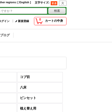
ther regions
:
[ English ]
文字サイズ
:
0
カートの中身
ログイン
新規登録
ブログ
コブ切
八床
ピンセット
植え替え用