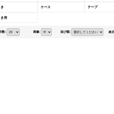
うき
ケース
テープ
きき用
示数
:
画像
:
並び順
:
表