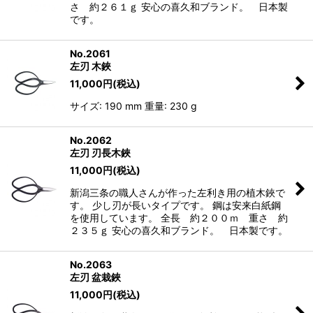
さ 約２６１ｇ 安心の喜久和ブランド。 日本製
です。
No.2061
左刃 木鋏
11,000
円
(税込)
サイズ: 190 mm 重量: 230 g
No.2062
左刃 刃長木鋏
11,000
円
(税込)
新潟三条の職人さんが作った左利き用の植木鋏で
す。 少し刃が長いタイプです。 鋼は安来白紙鋼
を使用しています。 全長 約２００ｍ 重さ 約
２３５ｇ 安心の喜久和ブランド。 日本製です。
No.2063
左刃 盆栽鋏
11,000
円
(税込)