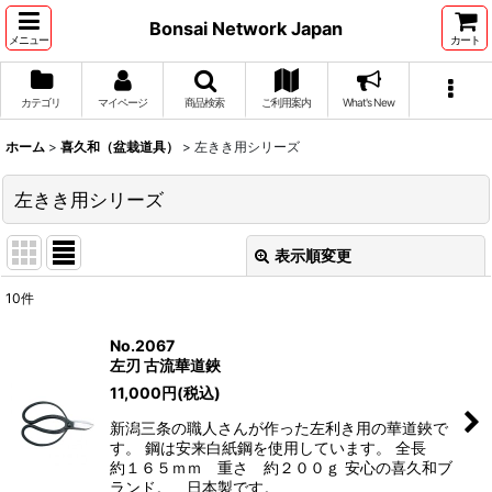
Bonsai Network Japan
メニュー
カート
カテゴリ
マイページ
商品検索
ご利用案内
What's New
ホーム
>
喜久和（盆栽道具）
>
左きき用シリーズ
左きき用シリーズ
表示順変更
閉じる
10
件
表示数
:
No.2067
左刃 古流華道鋏
並び順
:
11,000
円
(税込)
新潟三条の職人さんが作った左利き用の華道鋏で
絞り込む
す。 鋼は安来白紙鋼を使用しています。 全長
約１６５ｍｍ 重さ 約２００ｇ 安心の喜久和ブ
ランド。 日本製です。