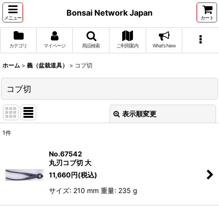
Bonsai Network Japan
メニュー
カート
カテゴリ
マイページ
商品検索
ご利用案内
What's New
ホーム
>
義（盆栽道具）
>
コブ切
コブ切
表示順変更
閉じる
1
件
表示数
:
No.67542
丸刃コブ切 大
並び順
:
11,660
円
(税込)
サイズ: 210 mm 重量: 235 g
絞り込む