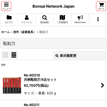
Bonsai Network Japan
メニュー
カート
カテゴリ
マイページ
商品検索
ご利用案内
What's New
ホーム
>
信市（盆栽道具）
>
彫刻刀
彫刻刀
表示順変更
閉じる
8
件
表示数
:
No.60210
共柄彫刻刃 6点セット
並び順
:
62,700
円
(税込)
サイズ: - 重量: 620 g
絞り込む
No.60211