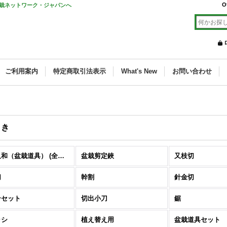
O
栽ネットワーク・ジャパンへ
ご利用案内
特定商取引法表示
What's New
お問い合わせ
うき
喜久和（盆栽道具） (全商品)
盆栽剪定鋏
又枝切
切
幹割
針金切
ンセット
切出小刀
鋸
ラシ
植え替え用
盆栽道具セット