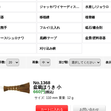
力
ジャッキ/ワイヤーディスペンサー
水差し/ジョウロ
霧器
移植鏝
植替鎌
植熊手
フルイ/土入れ
砥石/癒合剤
ケース/シュロナワ
底網/テープ
盆景/肥料容器
刈り込み鋏
示数
:
画像
:
並び順
:
表
No.1368
盆栽ほうき 小
660円
(税込)
サイズ: 110 mm 重量: 12 g