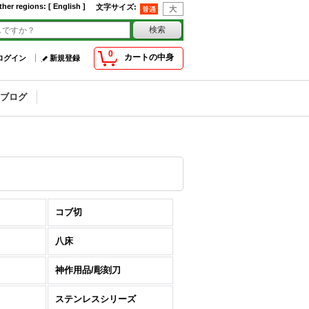
ther regions
:
[ English ]
文字サイズ
:
0
カートの中身
ログイン
新規登録
ブログ
コブ切
八床
神作用品/彫刻刀
ステンレスシリーズ