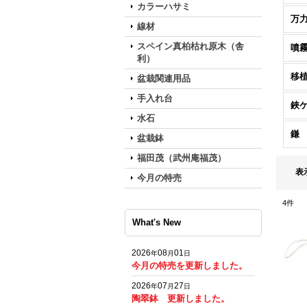
カラーハサミ
万
線材
スペイン真柏枯れ原木（舎
噴
利）
移
盆栽関連用品
手入れ台
鋏
水石
鎌
盆栽鉢
福田茂（武州庵福茂）
表
今月の特売
4
件
What's New
2026
08
01
年
月
日
今月の特売を更新しました。
2026
07
27
年
月
日
陶翠鉢 更新しました。