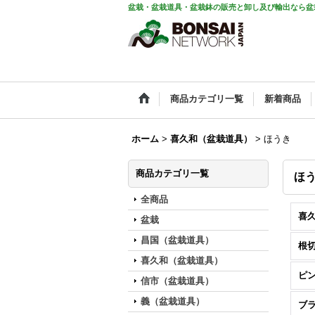
盆栽・盆栽道具・盆栽鉢の販売と卸し及び輸出なら盆
商品カテゴリ一覧
新着商品
ホーム
>
喜久和（盆栽道具）
>
ほうき
商品カテゴリ一覧
ほ
全商品
盆栽
昌国（盆栽道具）
根
喜久和（盆栽道具）
ピ
信市（盆栽道具）
義（盆栽道具）
ブ