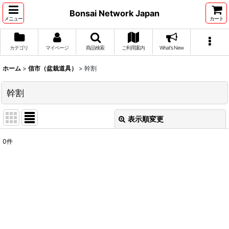
Bonsai Network Japan
メニュー
カート
カテゴリ
マイページ
商品検索
ご利用案内
What's New
ホーム
>
信市（盆栽道具）
>
幹割
幹割
表示順変更
閉じる
0
件
表示数
:
並び順
:
絞り込む